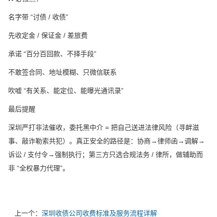
名字带 “讨债 / 收债”
先收定金 / 保证金 / 差旅费
承诺 “百分百回款、不择手段”
不敢签合同、地址模糊、只微信联系
吹嘘 “有关系、能定位、能曝光通讯录”
最后提醒
深圳严打非法催收，委托黑中介 = 把自己送进法律风险（寻衅滋
事、敲诈勒索共犯）。真正安全的路径是：协商→律师函→调解→
诉讼 / 支付令→强制执行；第三方只选合规法务 / 律所，做辅助而
非 “全权暴力代理”。
上一个：
深圳收债公司收费标准及服务流程详解