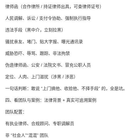
律师函（合作律所 / 持证律师出具，可查律师证号）
人民调解、诉讼 / 支付令协助、强制执行指导
违法手段（黑中介，立刻拉黑）
骚扰亲友、堵门、贴大字报、曝光通讯录
威胁恐吓、辱骂、跟踪、非法拘禁
伪造律师函、公安 / 法院文书、冒充公职人员
定位、人肉、上门滋扰（涉黑 / 涉恶）
一句话判断：敢说 “上门搞他、收拾他、不择手段” 的，全是坑。
四、看团队与案例：法律背景 + 真实可追溯案例
团队配置：
有执业律师、合规顾问、专职调解员
非 “社会人”“混混” 团队