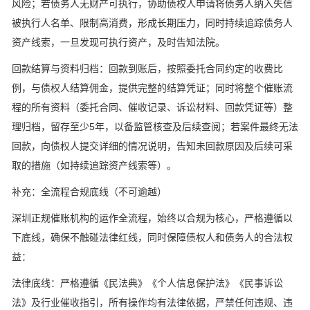
风险；若债务人无财产可执行，协助债权人申请将债务人纳入失信
被执行人名单、限制高消费，形成长期压力，同时持续追踪债务人
资产线索，一旦发现可执行资产，及时告知法院。
回款结算与资料归档：回款到账后，按照委托合同约定的收费比
例，与债权人结算佣金，提供完整的结算凭证；同时将整个催账流
程的所有资料（委托合同、催收记录、诉讼材料、回款凭证等）整
理归档，留存至少5年，以备监管核查及后续查阅；若案件最终无法
回款，向债权人提交详细的情况说明，告知未回款原因及后续可采
取的措施（如持续追踪资产线索等）。
补充：全流程合规底线（不可逾越）
深圳正规催账机构的运作全流程，始终以合规为核心，严格遵循以
下底线，确保不触碰法律红线，同时保障债权人和债务人的合法权
益：
法律底线：严格遵循《民法典》《个人信息保护法》《民事诉讼
法》及行业催收指引，所有操作均有法律依据，严禁任何违规、违