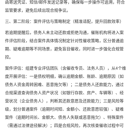
函寄送凭证、短信/邮件发送记录等，确保每一步操作可追溯，符合
监管要求，避免后续出现合规争议。
三、第二阶段：案件评估与策略制定（精准适配，提升回款效率）
若逾期提醒后，债务人未主动还款或拒绝沟通，催账机构将进入案
件评估阶段，结合案件具体情况制定针对性催收策略，区分普通逾
期、疑难逾期等不同场景，避免盲目催收，同时进一步强化合规管
控。
案件评估：组建专业评估团队（含催收专员、法务人员），从4个维
度开展评估：一是债权明细，确认逾期金额、账龄、逾期原因（如
债务人资金周转困难、恶意拖欠等）；二是债务人还款能力，通过
合规渠道查询债务人资产状况（如银行存款、房产、车辆等）、经
营状况（企业债务人），判断其还款意愿及还款能力；三是风险等
级，划分普通案件（逾期时间短、金额小、还款意愿较强）、疑难
案件（逾期时间长、金额大、债务人失联或恶意拖欠）、特殊案件
（需通过法律途径解决）；四是合规风险，再次核查催收过程中可