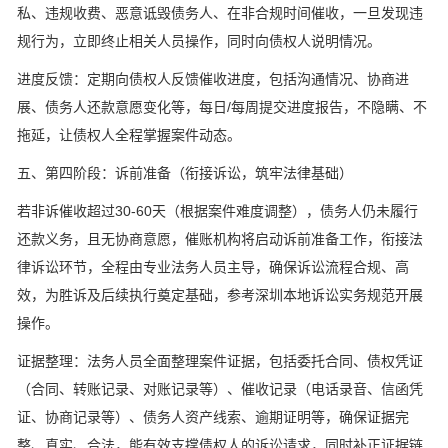
私、违规收费、恶意诋毁债务人、在非合规时间催收，一旦发现违
规行为，立即终止相关人员操作，同时向债权人说明情况。
进度反馈：定期向债权人反馈催收进度，包括沟通情况、协商进
展、债务人还款意愿变化等，每日/每周提交进度报告，不隐瞒、不
拖延，让债权人全程掌握案件动态。
五、第四阶段：诉前准备（衔接诉讼，筑牢法律基础）
若非诉催收超过30-60天（根据案件难度调整），债务人仍未履行
还款义务，且无协商意愿，催账机构将启动诉前准备工作，衔接法
律诉讼环节，全程由专业法务人员主导，确保诉讼流程合规、高
效，为胜诉及后续执行奠定基础，参考深圳本地诉讼实务规范开展
操作。
证据整理：法务人员全面整理案件证据，包括委托合同、债权凭证
（合同、转账记录、对账记录等）、催收记录（电话录音、信函凭
证、协商记录等）、债务人资产线索、逾期证明等，确保证据完
整、真实、合法，能有效支撑债权人的诉讼请求，同时补正证据链