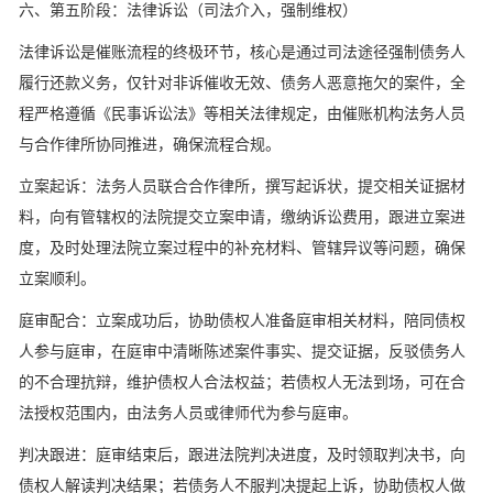
六、第五阶段：法律诉讼（司法介入，强制维权）
法律诉讼是催账流程的终极环节，核心是通过司法途径强制债务人
履行还款义务，仅针对非诉催收无效、债务人恶意拖欠的案件，全
程严格遵循《民事诉讼法》等相关法律规定，由催账机构法务人员
与合作律所协同推进，确保流程合规。
立案起诉：法务人员联合合作律所，撰写起诉状，提交相关证据材
料，向有管辖权的法院提交立案申请，缴纳诉讼费用，跟进立案进
度，及时处理法院立案过程中的补充材料、管辖异议等问题，确保
立案顺利。
庭审配合：立案成功后，协助债权人准备庭审相关材料，陪同债权
人参与庭审，在庭审中清晰陈述案件事实、提交证据，反驳债务人
的不合理抗辩，维护债权人合法权益；若债权人无法到场，可在合
法授权范围内，由法务人员或律师代为参与庭审。
判决跟进：庭审结束后，跟进法院判决进度，及时领取判决书，向
债权人解读判决结果；若债务人不服判决提起上诉，协助债权人做