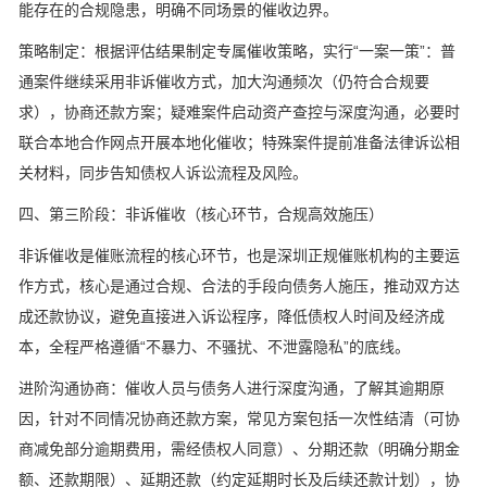
能存在的合规隐患，明确不同场景的催收边界。
策略制定：根据评估结果制定专属催收策略，实行“一案一策”：普
通案件继续采用非诉催收方式，加大沟通频次（仍符合合规要
求），协商还款方案；疑难案件启动资产查控与深度沟通，必要时
联合本地合作网点开展本地化催收；特殊案件提前准备法律诉讼相
关材料，同步告知债权人诉讼流程及风险。
四、第三阶段：非诉催收（核心环节，合规高效施压）
非诉催收是催账流程的核心环节，也是深圳正规催账机构的主要运
作方式，核心是通过合规、合法的手段向债务人施压，推动双方达
成还款协议，避免直接进入诉讼程序，降低债权人时间及经济成
本，全程严格遵循“不暴力、不骚扰、不泄露隐私”的底线。
进阶沟通协商：催收人员与债务人进行深度沟通，了解其逾期原
因，针对不同情况协商还款方案，常见方案包括一次性结清（可协
商减免部分逾期费用，需经债权人同意）、分期还款（明确分期金
额、还款期限）、延期还款（约定延期时长及后续还款计划），协