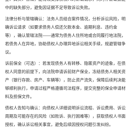
中的缺失部分，避免因证据不足导致诉讼失败。
法律分析与管辖确认：法务人员结合案件情况，分析诉讼风险，明
确诉讼请求（如要求债务人偿还欠款本金、逾期利息、违约金
等），确认管辖法院——通常为债务人住所地或合同履行地法院，
若债务人在异地，协助债权人办理异地诉讼相关手续，规避管辖争
议。
诉前保全（可选）：若发现债务人有转移、隐匿资产的迹象，在债
权人同意的前提下，向法院申请诉前财产保全，冻结债务人相关资
产（银行存款、房产、车辆等），防止资产流失，保障后续判决能
够顺利执行，申请过程严格遵循司法程序，提交完整的保全申请材
料及担保文件。
债权人告知与确认：向债权人详细说明诉讼流程、诉讼费用、诉讼
周期及可能存在的风险（如败诉、执行困难等），获取债权人书面
授权，确认诉讼相关事宜，避免后续因授权问题引发纠纷。