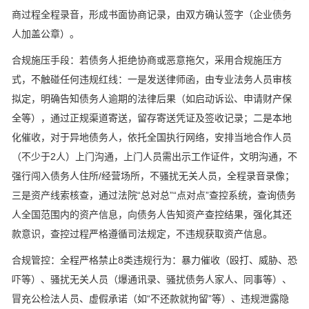
商过程全程录音，形成书面协商记录，由双方确认签字（企业债务
人加盖公章）。
合规施压手段：若债务人拒绝协商或恶意拖欠，采用合规施压方
式，不触碰任何违规红线：一是发送律师函，由专业法务人员审核
拟定，明确告知债务人逾期的法律后果（如启动诉讼、申请财产保
全等），通过正规渠道寄送，留存寄送凭证及签收记录；二是本地
化催收，对于异地债务人，依托全国执行网络，安排当地合作人员
（不少于2人）上门沟通，上门人员需出示工作证件，文明沟通，不
强行闯入债务人住所/经营场所，不骚扰无关人员，全程录音录像；
三是资产线索核查，通过法院“总对总”“点对点”查控系统，查询债务
人全国范围内的资产信息，向债务人告知资产查控结果，强化其还
款意识，查控过程严格遵循司法规定，不违规获取资产信息。
合规管控：全程严格禁止8类违规行为：暴力催收（殴打、威胁、恐
吓等）、骚扰无关人员（爆通讯录、骚扰债务人家人、同事等）、
冒充公检法人员、虚假承诺（如“不还款就拘留”等）、违规泄露隐