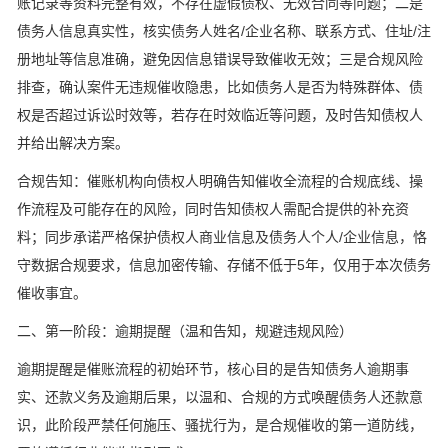
账记录等资料完整有效，不存在虚假债权、无效合同等问题；二是
债务人信息真实性，核实债务人姓名/企业名称、联系方式、住址/注
册地址等信息准确，避免因信息错误导致催收无效；三是合规风险
排查，确认案件无违规催收隐患，比如债务人是否为特殊群体、债
权是否超过诉讼时效等，若存在时效临近等问题，及时告知债权人
并给出解决方案。
合规告知：催账机构向债权人明确告知催收全流程的合规底线、操
作流程及可能存在的风险，同时告知债权人需配合提供的补充资
料；同步承诺严格保护债权人商业信息及债务人个人/企业信息，恪
守数据合规要求，信息加密传输、存储不低于5年，仅用于本次债务
催收事宜。
二、第一阶段：逾期提醒（温和告知，规避违规风险）
逾期提醒是催账流程的初始环节，核心目的是告知债务人逾期事
实、还款义务及逾期后果，以温和、合规的方式唤醒债务人还款意
识，此阶段严禁任何施压、骚扰行为，是合规催收的第一道防线，