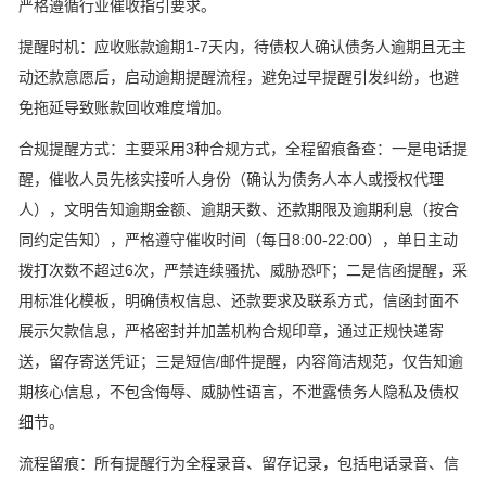
严格遵循行业催收指引要求。
提醒时机：应收账款逾期1-7天内，待债权人确认债务人逾期且无主
动还款意愿后，启动逾期提醒流程，避免过早提醒引发纠纷，也避
免拖延导致账款回收难度增加。
合规提醒方式：主要采用3种合规方式，全程留痕备查：一是电话提
醒，催收人员先核实接听人身份（确认为债务人本人或授权代理
人），文明告知逾期金额、逾期天数、还款期限及逾期利息（按合
同约定告知），严格遵守催收时间（每日8:00-22:00），单日主动
拨打次数不超过6次，严禁连续骚扰、威胁恐吓；二是信函提醒，采
用标准化模板，明确债权信息、还款要求及联系方式，信函封面不
展示欠款信息，严格密封并加盖机构合规印章，通过正规快递寄
送，留存寄送凭证；三是短信/邮件提醒，内容简洁规范，仅告知逾
期核心信息，不包含侮辱、威胁性语言，不泄露债务人隐私及债权
细节。
流程留痕：所有提醒行为全程录音、留存记录，包括电话录音、信