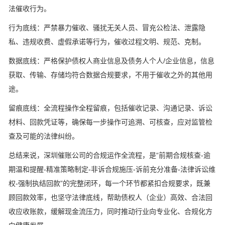
法催收行为。
行为底线：严禁暴力催收、骚扰无关人员、冒充公检法、泄露隐
私、违规收费、虚假承诺等行为，催收过程文明、规范、克制。
数据底线：严格保护债权人商业信息及债务人个人/企业信息，信息
获取、传输、存储均符合数据合规要求，不用于催收之外的其他用
途。
留痕底线：全流程操作全程留痕，包括催收记录、沟通记录、诉讼
材料、回款凭证等，确保每一步操作可追溯、可核查，应对监管检
查及可能的法律纠纷。
总结来说，深圳催账公司的合规运作全流程，是“前期合规核查-逾
期温和提醒-精准策略制定-非诉合规施压-诉前充分准备-法律诉讼维
权-强制执结回款”的完整闭环，每一个环节都紧扣合规要求，既兼
顾回款效率，也坚守法律底线，帮助债权人（企业）高效、合法回
收应收账款，缓解现金流压力，同时推动行业向专业化、合规化方