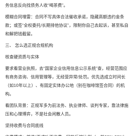
务信息反向找债务人收“喝茶费”。
模糊合同埋雷：合同不写具体合法催收承诺，隐藏高额违约金条
款；或签“全权委托/长期排他协议”，限制你自己去起诉，甚至私自
和解把钱截留。
三、 怎么选正规合规机构
核查硬资质与实体
要求看营业执照，去“国家企业信用信息公示系统”查，经营范围应
有商务咨询、信用管理等，无经营异常/处罚。优先选成立时间长
（如10年以上）、有固定实体办公地（别在咖啡馆签合同）的机
构。
看团队背景：正规军多为前法务、执业律师、谈判专家，靠法律施
压和心理博弈，不是社会闲散人员。
坚持收费与合同底线