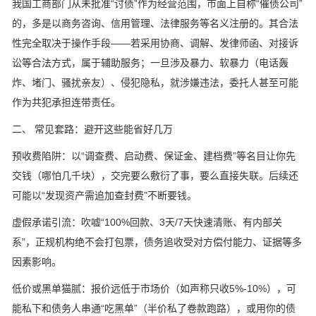
我国工商部门从未批准“讨债”作为经营范围，市面上自称“催债公司”
的，多是以商务咨询、信用管理、法律服务等名义注册的。其合法
性完全取决于操作手段——若采用协商、调解、发律师函、对接诉
讼等合法方式，属于辅助服务；一旦涉及暴力、软暴力（电话轰
炸、堵门、骚扰亲友）、侵犯隐私，就涉嫌违法，委托人甚至可能
作为共犯承担连带责任。
二、 常见套路：避开这些能省好几万
预收费陷阱：以“调查费、启动费、保证金、建档费”等名目让你先
交钱（哪怕几千块），交完要么敷衍了事，要么直接失联。后续还
可能以“发现资产需追加查封费”不断要钱。
虚假承诺引流：吹嘘“100%回款、3天/7天快速清账、有内部关
系”，正规机构绝不会打包票，债务追收受对方偿付能力、证据等多
因素影响。
低价或黑单猫腻：报价远低于市场价（如声称只收5%-10%），可
能私下和债务人串通“吃黑单”（半价私了卷款跑路），或用你的债