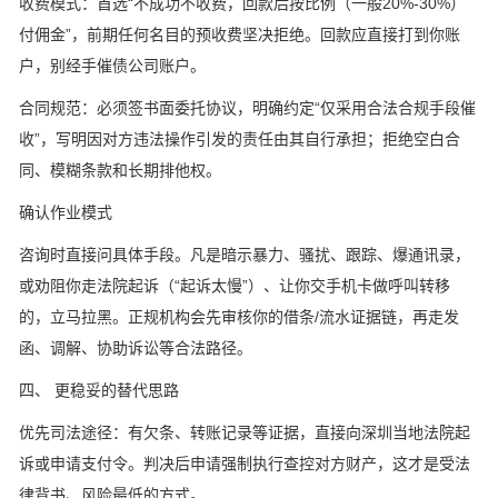
收费模式：首选“不成功不收费，回款后按比例（一般20%-30%）
付佣金”，前期任何名目的预收费坚决拒绝。回款应直接打到你账
户，别经手催债公司账户。
合同规范：必须签书面委托协议，明确约定“仅采用合法合规手段催
收”，写明因对方违法操作引发的责任由其自行承担；拒绝空白合
同、模糊条款和长期排他权。
确认作业模式
咨询时直接问具体手段。凡是暗示暴力、骚扰、跟踪、爆通讯录，
或劝阻你走法院起诉（“起诉太慢”）、让你交手机卡做呼叫转移
的，立马拉黑。正规机构会先审核你的借条/流水证据链，再走发
函、调解、协助诉讼等合法路径。
四、 更稳妥的替代思路
优先司法途径：有欠条、转账记录等证据，直接向深圳当地法院起
诉或申请支付令。判决后申请强制执行查控对方财产，这才是受法
律背书、风险最低的方式。