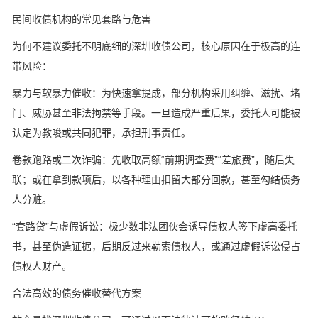
民间收债机构的常见套路与危害
为何不建议委托不明底细的深圳收债公司，核心原因在于极高的连
带风险：
暴力与软暴力催收：为快速拿提成，部分机构采用纠缠、滋扰、堵
门、威胁甚至非法拘禁等手段。一旦造成严重后果，委托人可能被
认定为教唆或共同犯罪，承担刑事责任。
卷款跑路或二次诈骗：先收取高额“前期调查费”“差旅费”，随后失
联；或在拿到款项后，以各种理由扣留大部分回款，甚至勾结债务
人分赃。
“套路贷”与虚假诉讼：极少数非法团伙会诱导债权人签下虚高委托
书，甚至伪造证据，后期反过来勒索债权人，或通过虚假诉讼侵占
债权人财产。
合法高效的债务催收替代方案