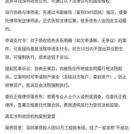
放弃寻找深圳收债公司，可通过以下法律认可的路径维权：
自行协商与律师函：先通过书面催告（留存EMS回执）施压，或委
托律师发送律师函，正式告知法律后果，很多债务人会因此主动履
约。
申请支付令：对于债权债务关系明确（如欠条清晰、无争议）的案
件，可直接向基层法院申请支付令。对方15日内不提出异议即生
效，可强制执行，成本远低于诉讼。
提起民事诉讼：协商无果后，向被告住所地或合同履行地法院起
诉。立案同时可申请财产保全（冻结对方账户、查封房产），防止
转移资产，胜诉后由法院强制执行。
委托正规律师事务所：若需专业人士介入谈判或调查，应委托正规
律所，签署正规委托代理合同，费用透明且行为受司法局监管。
真实涉刑收债机构案例复盘
案例背景：深圳某债权人因50万工程款未结，找了一家宣称“不成功