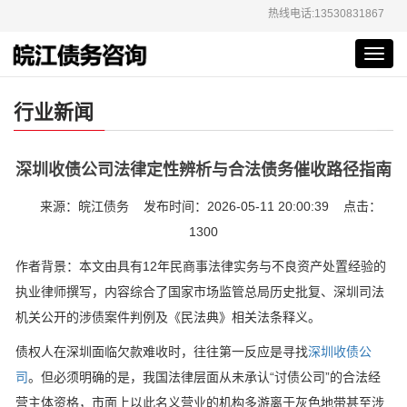
热线电话:13530831867
Toggl
navig
行业新闻
深圳收债公司法律定性辨析与合法债务催收路径指南
来源：皖江债务 发布时间：2026-05-11 20:00:39 点击：
1300
作者背景：本文由具有12年民商事法律实务与不良资产处置经验的
执业律师撰写，内容综合了国家市场监管总局历史批复、深圳司法
机关公开的涉债案件判例及《民法典》相关法条释义。
债权人在深圳面临欠款难收时，往往第一反应是寻找
深圳收债公
司
。但必须明确的是，我国法律层面从未承认“讨债公司”的合法经
营主体资格，市面上以此名义营业的机构多游离于灰色地带甚至涉