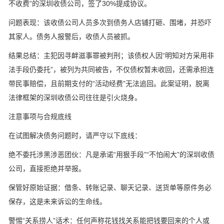
不收费”的深圳收债公司，签了30%提成协议。
问题表现：该收债公司人员多次到债务人店铺打砸、围堵，并恐吓
其家人。债务人报警后，收债人员被抓。
结果总结：主犯因寻衅滋事罪被判刑；该债权人因“明知对方采用非
法手段仍委托”，被列为共同被告，不仅债权暂未收回，还需承担连
带民事赔偿，且前期支付的“活动经费”无法追回。此案证明，脱离
法律框架的深圳收债公司往往是引火烧身。
注意事项与合规底线
在试图解决债务问题时，请严守以下底线：
绝不委托涉黑涉恶团伙：凡是承诺“用狠手段”“不怕闹大”的深圳收债
公司，直接拒绝并举报。
保管好原始证据：借条、转账记录、聊天记录、送货单等原件务必
保存，这是未来诉讼的生命线。
警惕“关系捞人”话术：任何声称花钱找关系能把钱要回来的个人或