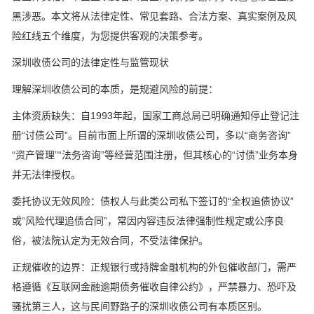
黑涉恶。本文将从法律定性、常见套路、合法方案、真实案例及风
险红线五个维度，为您提供客观的决策参考。
深圳收债公司的法律定性与监管现状
理解深圳收债公司的本质，是规避风险的前提：
主体资质缺失：自1993年起，国家工商总局已明确通知停止登记注
册“讨债公司”。目前市面上所谓的深圳收债公司，多以“商务咨询”
“资产管理”“法务咨询”等经营范围注册，但其核心的“讨债”业务本身
并无法律授权。
委托协议无效风险：债权人与此类公司私下签订的“全权追债协议”
或“风险代理追债合同”，常因内容违反法律强制性规定或公序良
俗，被法院认定为无效合同，不受法律保护。
正规催收的边界：正规银行或持牌金融机构的外包催收部门，需严
格遵循《互联网金融逾期债务催收自律公约》，严禁暴力、恐吓及
骚扰第三人，这与民间野路子的深圳收债公司有本质区别。